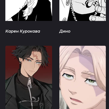
Карен Курокава
Дино