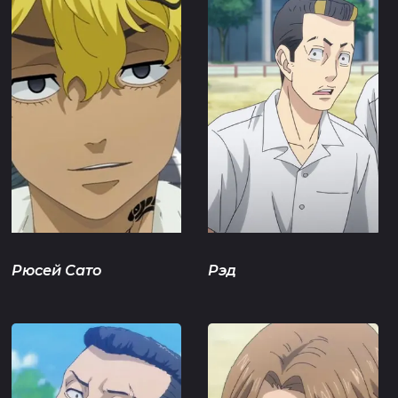
Рюсей Сато
Рэд