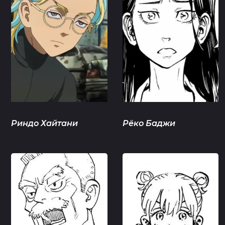
Риндо Хайтани
Рёко Баджи