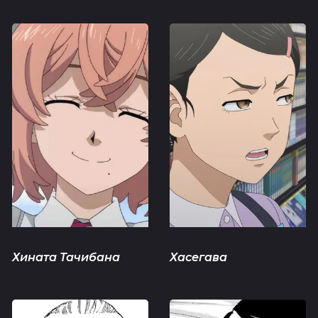
Хината Тачибана
Хасегава