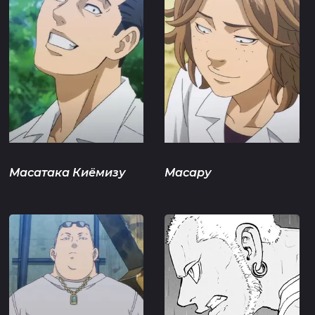
Масатака Киёмизу
Масару