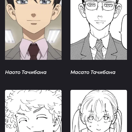
Наото Тачибана
Масато Тачибана