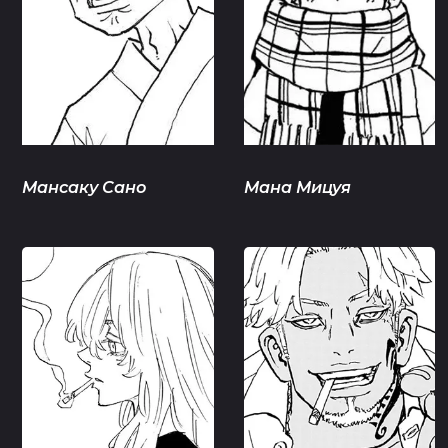
Мансаку Сано
Мана Мицуя