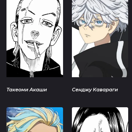
Такеоми Акаши
Сенджу Кавараги