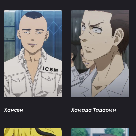
Хансен
Хамада Тадаоми