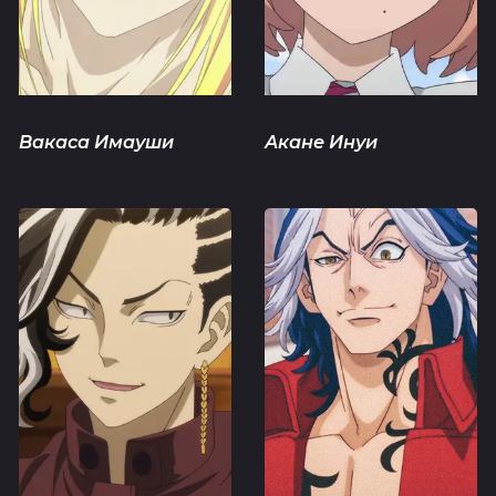
Вакаса Имауши
Акане Инуи