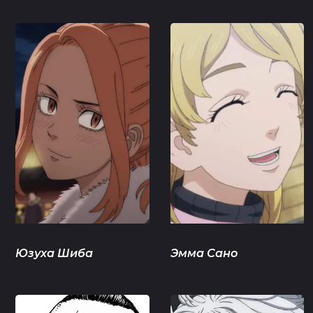
Юзуха Шиба
Эмма Сано