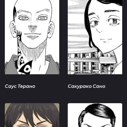
Саус Терано
Сакурако Сано