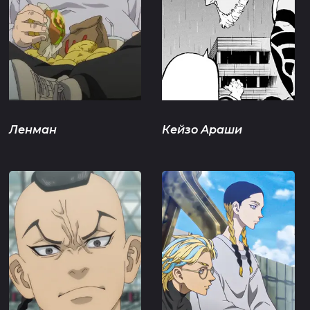
Ленман
Кейзо Араши