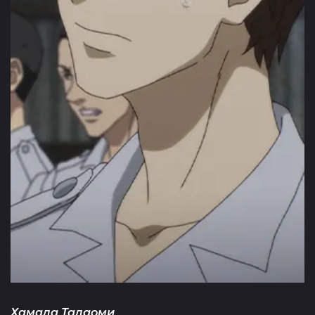
Хамада Тадаоми