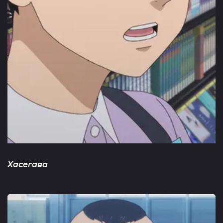
Хасегава