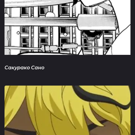
Сакурако Сано