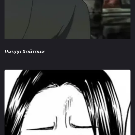
Риндо Хайтани