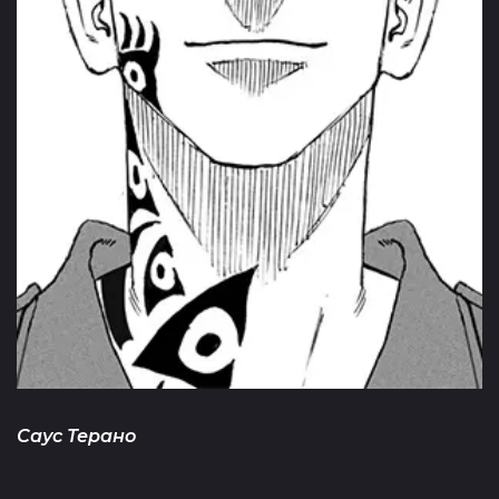
Саус Терано