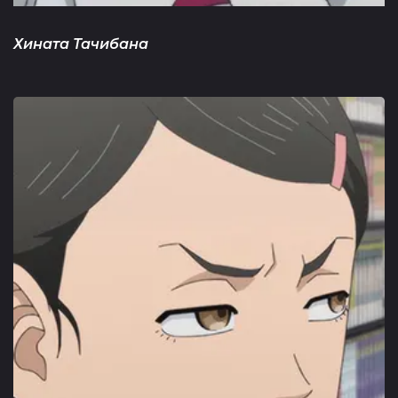
Хината Тачибана