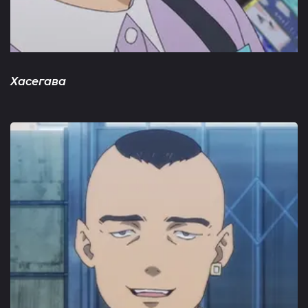
Хасегава