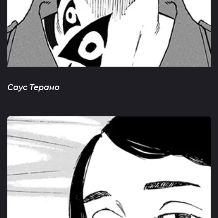
Саус Терано