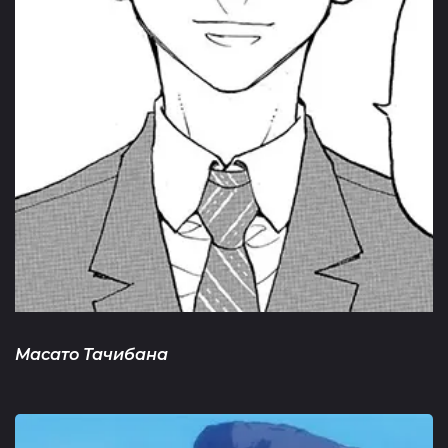
Масато Тачибана