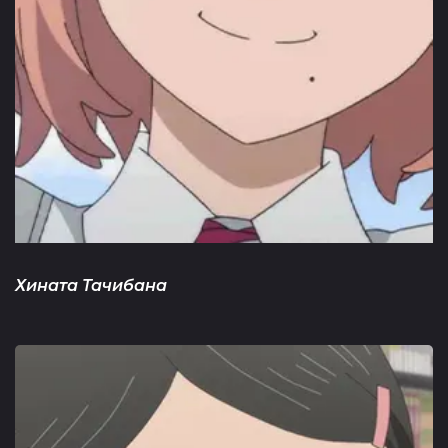
Хината Тачибана