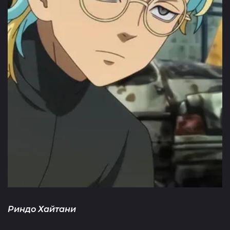
Риндо Хайтани