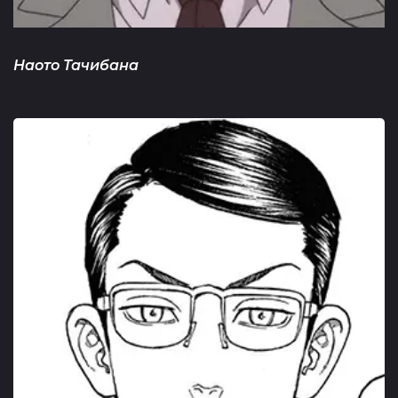
Наото Тачибана