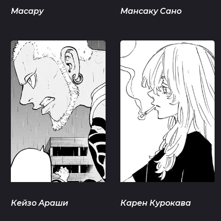
Масару
Мансаку Сано
Кейзо Араши
Карен Курокава