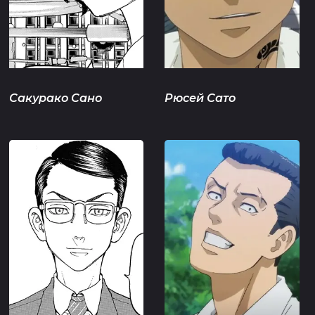
Сакурако Сано
Рюсей Сато