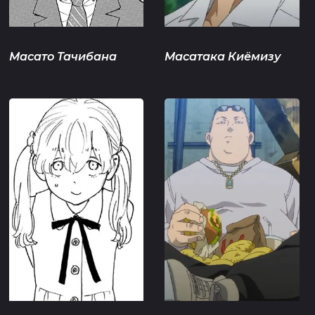
Масато Тачибана
Масатака Киёмизу