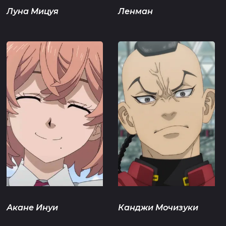
Луна Мицуя
Ленман
Акане Инуи
Канджи Мочизуки