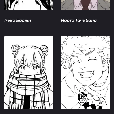
Рёко Баджи
Наото Тачибана