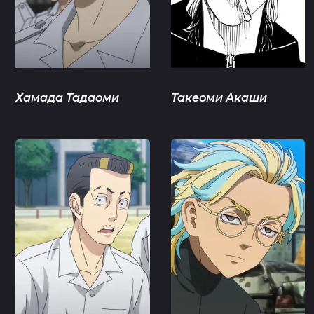
Хамада Тадаоми
Такеоми Акаши