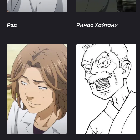
Рэд
Риндо Хайтани