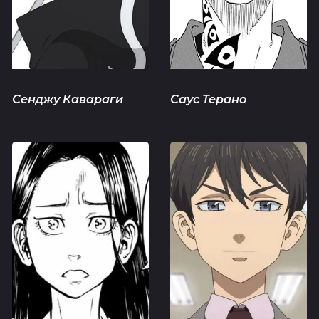
Сенджу Кавараги
Саус Терано