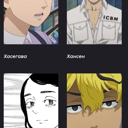
Хасегава
Хансен