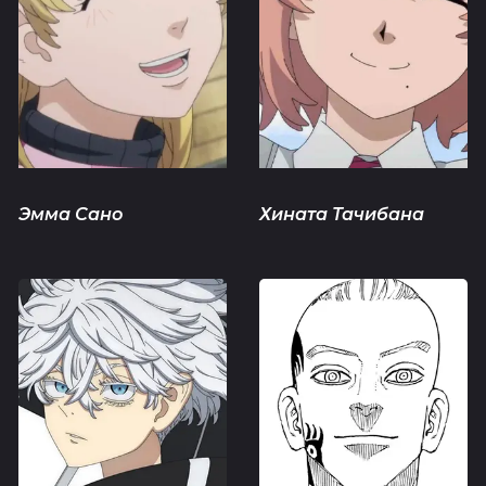
Эмма Сано
Хината Тачибана