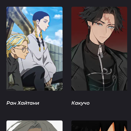
Ран Хайтани
Какучо