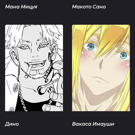
Мана Мицуя
Макото Сано
Дино
Вакаса Имауши