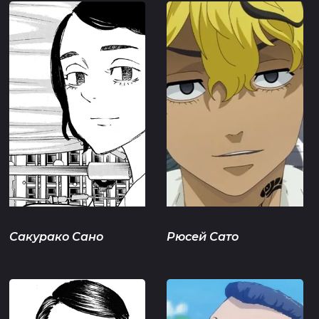
Сакурако Сано
Рюсей Сато