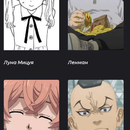
Луна Мицуя
Ленман