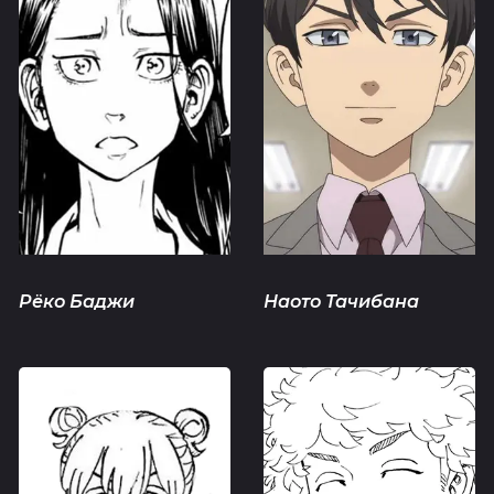
Рёко Баджи
Наото Тачибана