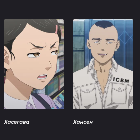
Хасегава
Хансен