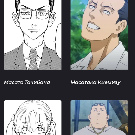
Масато Тачибана
Масатака Киёмизу