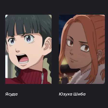
Ясуда
Юзуха Шиба