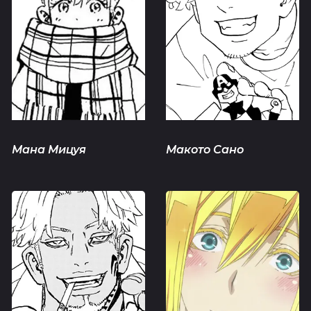
Мана Мицуя
Макото Сано