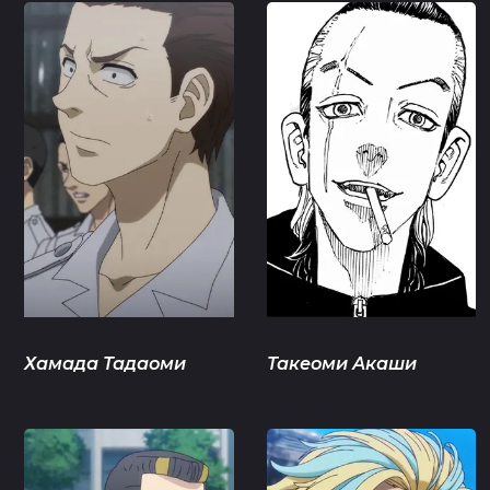
Хамада Тадаоми
Такеоми Акаши