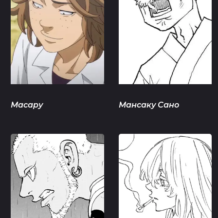
Масару
Мансаку Сано