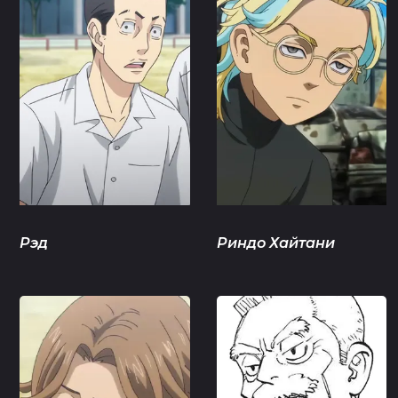
Рэд
Риндо Хайтани