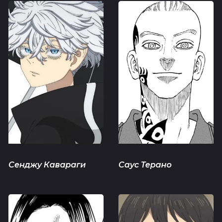
Сенджу Кавараги
Саус Терано