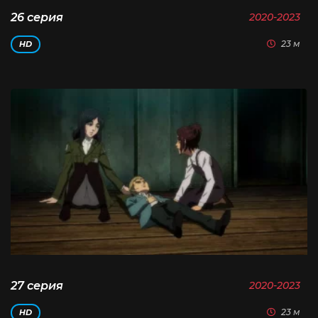
26 серия
2020-2023
23 м
HD
27 серия
2020-2023
23 м
HD