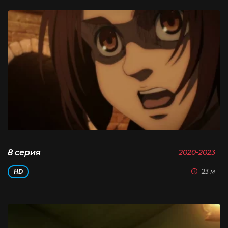
8 серия
2020-2023
23 м
HD