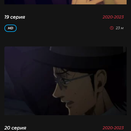
19 серия
2020-2023
23 м
HD
20 серия
2020-2023