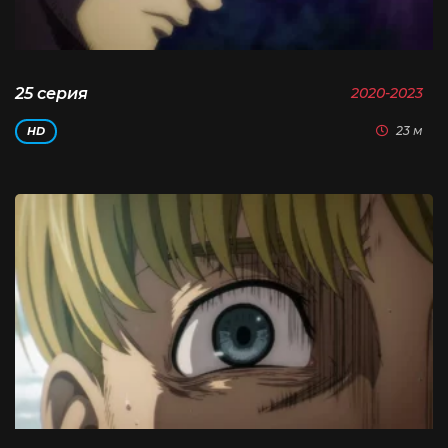
25 серия
2020-2023
23 м
HD