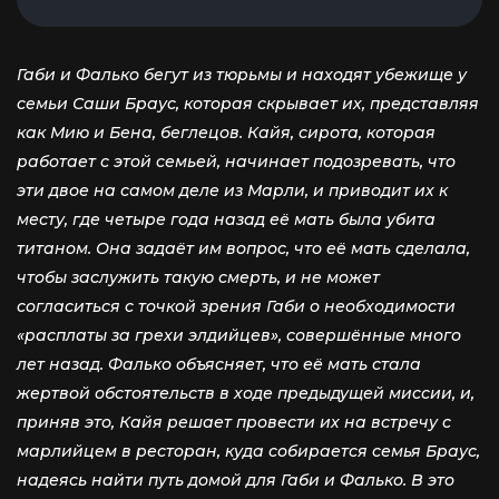
Габи и Фалько бегут из тюрьмы и находят убежище у
семьи Саши Браус, которая скрывает их, представляя
как Мию и Бена, беглецов. Кайя, сирота, которая
работает с этой семьей, начинает подозревать, что
эти двое на самом деле из Марли, и приводит их к
месту, где четыре года назад её мать была убита
титаном. Она задаёт им вопрос, что её мать сделала,
чтобы заслужить такую смерть, и не может
согласиться с точкой зрения Габи о необходимости
«расплаты за грехи элдийцев», совершённые много
лет назад. Фалько объясняет, что её мать стала
жертвой обстоятельств в ходе предыдущей миссии, и,
приняв это, Кайя решает провести их на встречу с
марлийцем в ресторан, куда собирается семья Браус,
надеясь найти путь домой для Габи и Фалько. В это