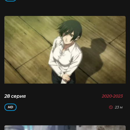
28 серия
2020-2023
23 м
HD