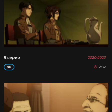
9 серия
2020-2023
23 м
HD