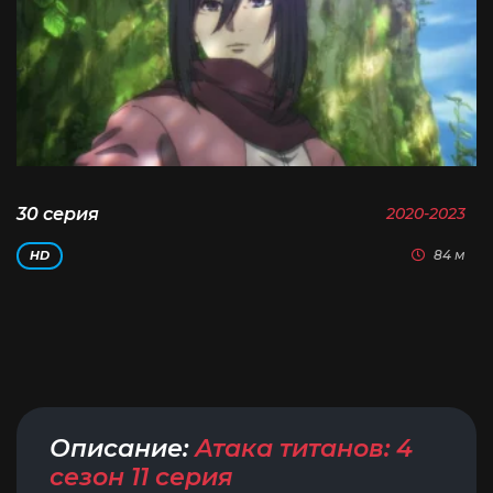
30 серия
2020-2023
84 м
HD
Описание:
Атака титанов: 4
сезон 11 серия