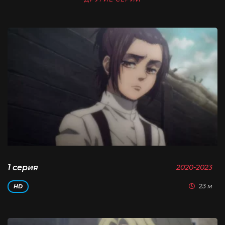
1 серия
2020-2023
23 м
HD