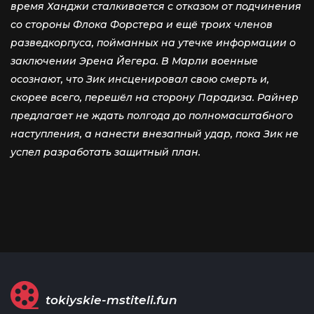
время Ханджи сталкивается с отказом от подчинения
со стороны Флока Форстера и ещё троих членов
разведкорпуса, пойманных на утечке информации о
заключении Эрена Йегера. В Марли военные
осознают, что Зик инсценировал свою смерть и,
скорее всего, перешёл на сторону Парадиза. Райнер
предлагает не ждать полгода до полномасштабного
наступления, а нанести внезапный удар, пока Зик не
успел разработать защитный план.
tokiyskie-mstiteli.fun