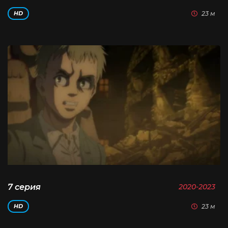
23 м
HD
7 серия
2020-2023
23 м
HD