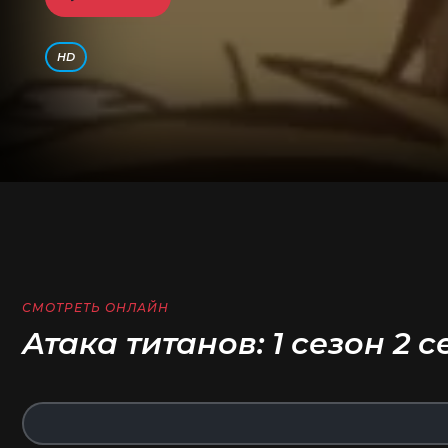
HD
СМОТРЕТЬ ОНЛАЙН
Атака титанов: 1 сезон 2 