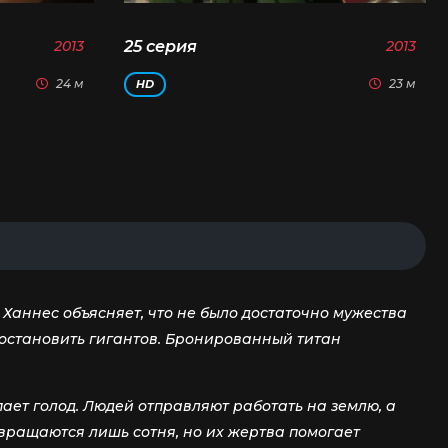
2013
25 серия
2013
24 м
23 м
HD
. Ханнес объясняет, что не было достаточно мужества
 остановить гигантов. Бронированный титан
ает голод. Людей отправляют работать на землю, а
озвращаются лишь сотня, но их жертва помогает