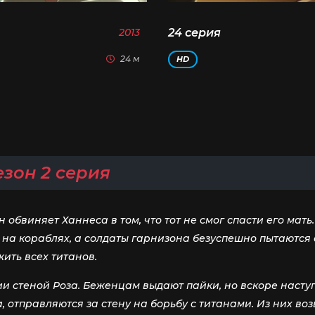
2013
24 серия
24 м
HD
езон 2 серия
обвиняет Ханнеса в том, что тот не смог спасти его мать
т на кораблях, а солдаты гарнизона безуспешно пытаются
ить всех титанов.
 стеной Роза. Беженцам выдают пайки, но вскоре наступ
а, отправляются за стену на борьбу с титанами. Из них в