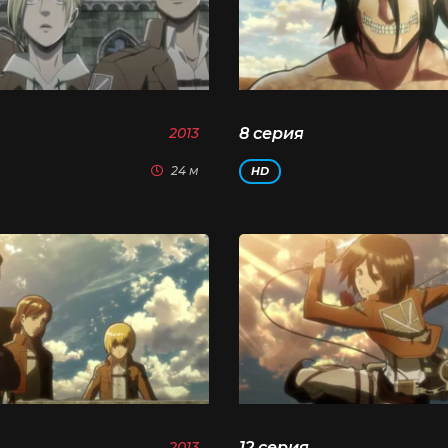
2013
8 серия
24 м
HD
2013
12 серия