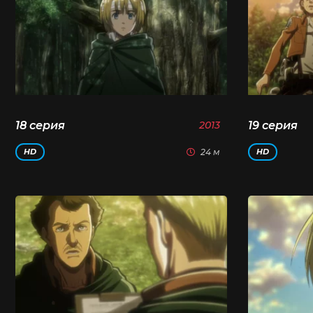
18 серия
2013
19 серия
24 м
HD
HD