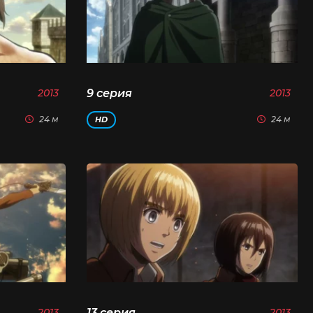
2013
9 серия
2013
24 м
24 м
HD
2013
13 серия
2013